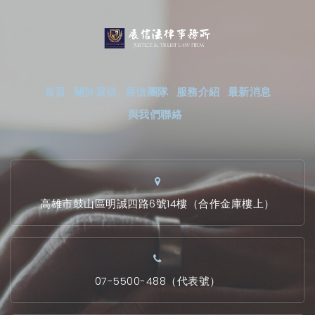
首頁
關於展信
展信團隊
服務介紹
最新消息
與我們聯絡
高雄市鼓山區明誠四路6號14樓（合作金庫樓上）
07-5500-488（代表號）