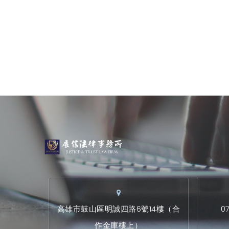
高雄市鼓山區明誠四路6號14樓（合
0
作金庫樓上）